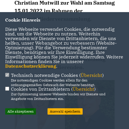
Christian Mutwill zur Wahl am Samtsag
15.01.2022 im Rahmen der
Kreismitgliederversammlung.
Cookie Hinweis
Diese Webseite verwendet Cookies, die notwendig
sind, um die Webseite zu nutzen. Weiterhin
An dieser Stelle finden Sie ihre
verwenden wir Dienste von Drittanbietern, die uns
Motivationsschreiben. Wir danken
helfen, unser Webangebot zu verbessern (Website-
Optmierung). Für die Verwendung bestimmter
allen Gievenbecker Mitgliedern der
Dienste, benötigen wir Ihre Einwilligung. Ihre
Einwilligung können Sie jederzeit widerrufen. Weitere
CDU Münster für die Unterstützung
Informationen finden Sie in unserer
Datenschutzerklärung
.
"unserer" Kandidierenden.
Technisch notwendige Cookies (
Übersicht
)
Die notwendigen Cookies werden allein für den
ordnungsgemäßen Gebrauch der Webseite benötigt.
Cookies von Drittanbietern (
Übersicht
)
Zur Optimierung unserer Webseite binden wir Dienste und
Angebote von Drittanbietern ein.
Alle akzeptieren
Auswahl speichern