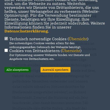
Lilge und Mechthild Neuhaus, Mitglied
sind, um die Webseite zu nutzen. Weiterhin
verwenden wir Dienste von Drittanbietern, die uns
des städtischen Planungsausschusses
helfen, unser Webangebot zu verbessern (Website-
Optmierung). Für die Verwendung bestimmter
durch die Entscheidung bestätigt, zwei
Dienste, benötigen wir Ihre Einwilligung. Ihre
Wohngebäude für Studierende zu
Einwilligung können Sie jederzeit widerrufen. Weitere
Informationen finden Sie in unserer
öffnen.
Datenschutzerklärung
.
Technisch notwendige Cookies (
Übersicht
)
Die Notlage im Bereich studentischen Wohnen ist
Die notwendigen Cookies werden allein für den
ordnungsgemäßen Gebrauch der Webseite benötigt.
in diesem Jahr besonders groß, weil das Wohnheim
Cookies von Drittanbietern (
Übersicht
)
am Gescherweg saniert wird und am Heekweg noch
Zur Optimierung unserer Webseite binden wir Dienste und
Angebote von Drittanbietern ein.
nicht bezugsfertig ist“, erläutert Thomas Lilge.
Dadurch ständen mehrere hundert Wohnungen
Alle akzeptieren
Auswahl speichern
nicht zur Verfügung. „Die beiden Gebäude auf dem
Oxford-Areal wurden für die Unterbringung für
geflüchtete Menschen vorbereitet und können
daher relativ schnell zu Notunterkünften für
Studierende umgestaltet werden“, so Richard
Halberstadt. Zwar sei die Nutzung auf ein Jahr
beschränkt, aber damit könnten immerhin 240
Studierende eine Bleibe finden. „Als Stadt der