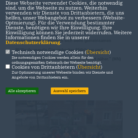
Diese Webseite verwendet Cookies, die notwendig
von der Straße Zur Dornhiege, Vertreter vom
sind, um die Webseite zu nutzen. Weiterhin
verwenden wir Dienste von Drittanbietern, die uns
Schützenverein Gievenbeck und vom TSC Gievenbeck,
helfen, unser Webangebot zu verbessern (Website-
Optmierung). Für die Verwendung bestimmter
aber auch der an der Gronowskistraße zuständige
Dienste, benötigen wir Ihre Einwilligung. Ihre
Sozialarbeiter Herr Lietz mit ca. 30 Flüchtlingen diesem
Einwilligung können Sie jederzeit widerrufen. Weitere
Informationen finden Sie in unserer
Aufruf gefolgt.
So kamen sich beim gemeinsamen
Datenschutzerklärung
.
Müllaufsammeln Gievenbecker Mitbürger und
Technisch notwendige Cookies (
Übersicht
)
Die notwendigen Cookies werden allein für den
neuzugezogene Flüchtlinge unkompliziert näher." (MN)
ordnungsgemäßen Gebrauch der Webseite benötigt.
Cookies von Drittanbietern (
Übersicht
)
Zur Optimierung unserer Webseite binden wir Dienste und
Angebote von Drittanbietern ein.
Fotos der Aktion
hier
.
Alle akzeptieren
Auswahl speichern