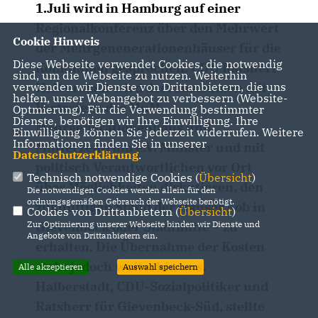
1.Juli wird in Hamburg auf einer
Regionalkonferenz über den Mehrwert
Cookie Hinweis
der Mehrgenenerationenhäuser für die
Diese Webseite verwendet Cookies, die notwendig
Kommunen gesprochen. CDU Ratsherr
sind, um die Webseite zu nutzen. Weiterhin
Halberstadt wird dort zusammen mit
verwenden wir Dienste von Drittanbietern, die uns
helfen, unser Webangebot zu verbessern (Website-
Vertretern des MuM
Optmierung). Für die Verwendung bestimmter
Dienste, benötigen wir Ihre Einwilligung. Ihre
Mehrgenerationenhaus und
Einwilligung können Sie jederzeit widerrufen. Weitere
Informationen finden Sie in unserer
Mütterzentrum e.V. Münster und mit
Datenschutzerklärung
.
politisch Verantwortlichen vor Ort
Technisch notwendige Cookies (
Übersicht
)
über Möglichkeiten diskutieren, den
Die notwendigen Cookies werden allein für den
ordnungsgemäßen Gebrauch der Webseite benötigt.
zukünftigen Stand der Häuser - ob in
Cookies von Drittanbietern (
Übersicht
)
Gievenbeck oder Stadtmitte – zu
Zur Optimierung unserer Webseite binden wir Dienste und
Angebote von Drittanbietern ein.
erhalten. Die Übernahme der Kosten
steht jedoch weiterhin aus.
Alle akzeptieren
Auswahl speichern
Halberstadt, CDU-Sozialpolitiker und
Ratsherr für Gievenbeck-Süd, stellte