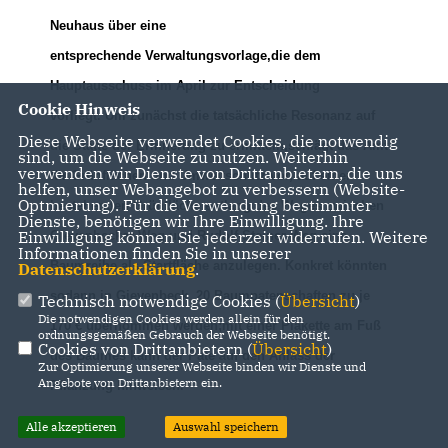
Neuhaus
über eine
entsprechende
Verwaltungsvorlage,die dem
Hauptausschuss im April zur Entscheidung
Cookie Hinweis
vorliegt.
Um zunächst die tatsächliche Resonanz auf
Diese Webseite verwendet Cookies, die notwendig
die Stätte der Erinnerung zu ermitteln,schlägt
das Amt
sind, um die Webseite zu nutzen. Weiterhin
verwenden wir Dienste von Drittanbietern, die uns
für Grünflächen
und Umweltschutz vor,
auf einer
helfen, unser Webangebot zu verbessern (Website-
Optmierung). Für die Verwendung bestimmter
bestehenden Grünfläche entlang des Weges zwischen
Dienste, benötigen wir Ihre Einwilligung. Ihre
Einwilligung können Sie jederzeit widerrufen. Weitere
Gievenbecker Weg und Rudolf-Steiner-Weg eine
Informationen finden Sie in unserer
Baumreihe als
Startfläche anzulegen
.
Konkret könn
ten
Datenschutzerklärung
.
sodann
in Gievenbeck 20
Baumpatenschaften zu je
Technisch notwendige Cookies (
Übersicht
)
Die notwendigen Cookies werden allein für den
170 € übernommen werden
;
mit einer Plakette am Fuß
ordnungsgemäßen Gebrauch der Webseite benötigt.
Cookies von Drittanbietern (
Übersicht
)
des Baumes
kann der Pate auf den Anlass der
Zur Optimierung unserer Webseite binden wir Dienste und
Angebote von Drittanbietern ein.
Pflanzung hinweisen.
Alle akzeptieren
Auswahl speichern