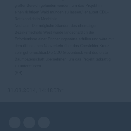
großer
Bereich
gefunden werden, um das Projekt in
einen
richtigen Wald
münden zu lassen,“
erläutert CDU-
Ratskandidatin Mechthild
Neuhaus.
Der
mögliche
Standort
des ehemaligen
Bezirksfriedhofs West
würde landschaftlich die
Erfordernisse einer Erinnerungsstätte erfüllen und
wäre
mit
dem öffentlichen Nahverkehr über das Coesfelder
Kreuz
sehr gut erreichbar.
Die CDU
Gievenbeck wird
due erste
Baumpatenschaft übernehmen, um das Projekt tatkräftig
zu unterstützen.
(RH)
31.03.2014, 14:48 Uhr